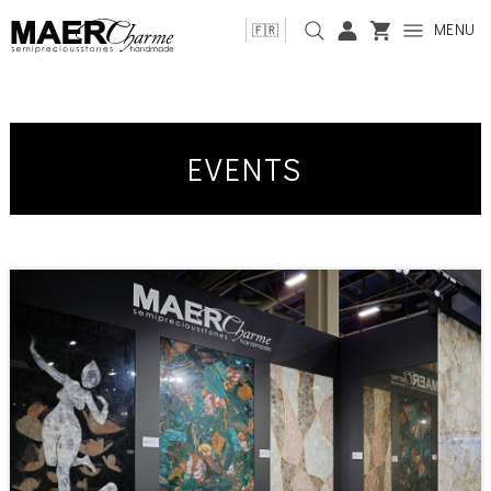
MENU
🇫🇷
EVENTS