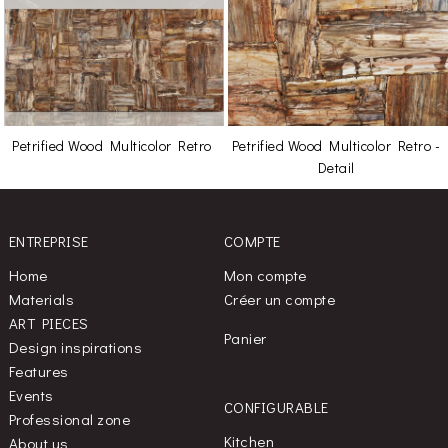
Petrified Wood Multicolor Retro
Petrified Wood Multicolor Retro -
Detail
ENTREPRISE
COMPTE
Home
Mon compte
Materials
Créer un compte
ART PIECES
Panier
Design inspirations
Features
Events
CONFIGURABLE
Professional zone
Kitchen
About us