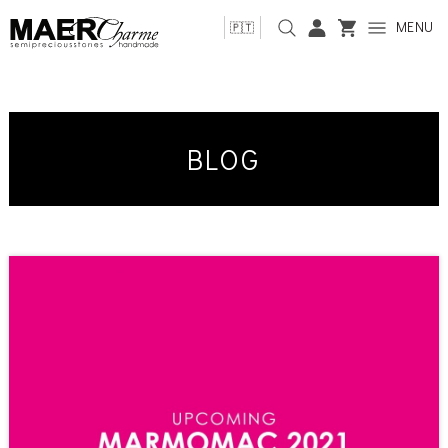
MENU
🇵🇹
BLOG