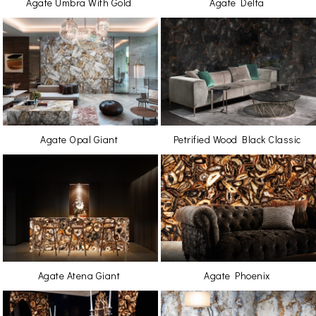
Agate Umbra With Gold
Agate Delta
Agate Opal Giant
Petrified Wood Black Classic
Agate Atena Giant
Agate Phoenix