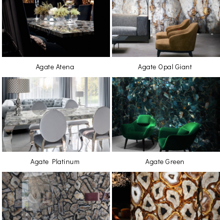
Agate Atena
Agate Opal Giant
Agate Platinum
Agate Green