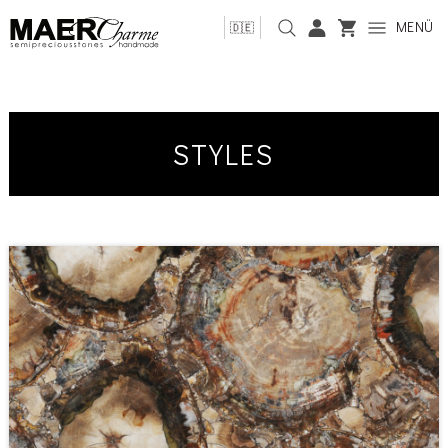
MENÜ
🇩🇪
STYLES