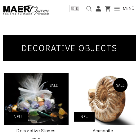
MENÜ
🇩🇪
DECORATIVE OBJECTS
SALE
SALE
NEU
NEU
Decorative Stones
Ammonite