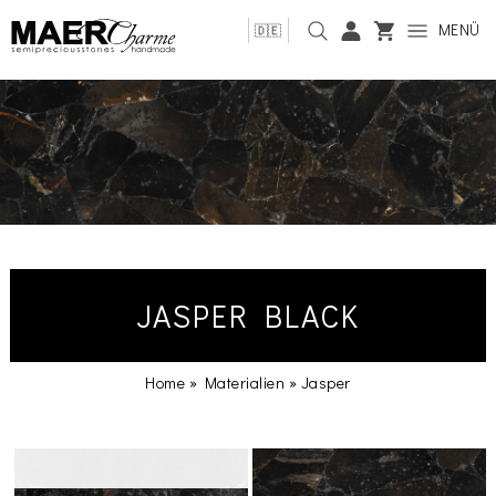
MENÜ
🇩🇪
JASPER BLACK
Home
»
Materialien
»
Jasper