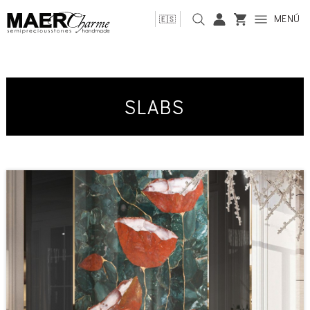
MENÚ
🇪🇸
SLABS