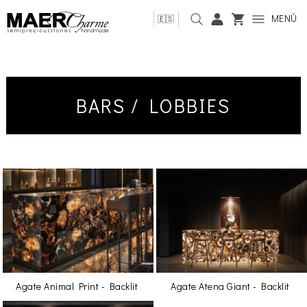
MENÚ
🇪🇸
BARS / LOBBIES
Agate Animal Print - Backlit
Agate Atena Giant - Backlit