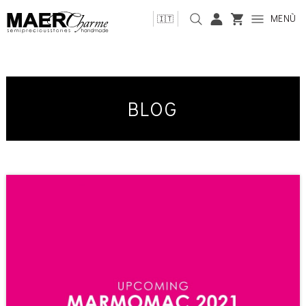
MENÙ
🇮🇹
BLOG