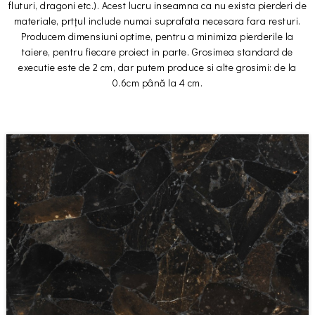
fluturi, dragoni etc.). Acest lucru inseamna ca nu exista pierderi de
materiale, prtțul include numai suprafata necesara fara resturi.
Producem dimensiuni optime, pentru a minimiza pierderile la
taiere, pentru fiecare proiect in parte. Grosimea standard de
executie este de 2 cm, dar putem produce si alte grosimi: de la
0.6cm până la 4 cm.