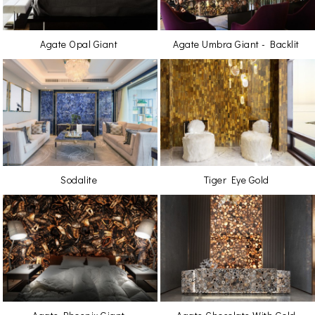
Agate Opal Giant
Agate Umbra Giant - Backlit
Sodalite
Tiger Eye Gold