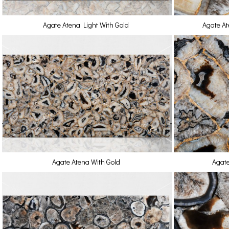
Agate Atena Light With Gold
Agate At
Agate Atena With Gold
Agate