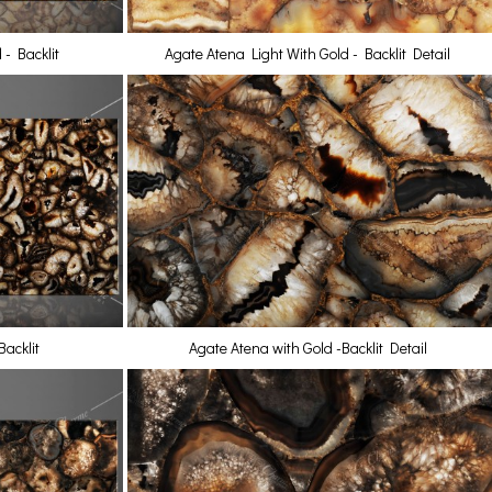
 - Backlit
Agate Atena Light With Gold - Backlit Detail
Backlit
Agate Atena with Gold -Backlit Detail