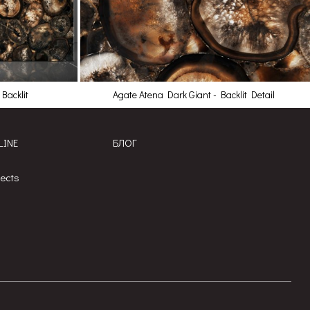
Backlit
Agate Atena Dark Giant - Backlit Detail
LINE
БЛОГ
jects