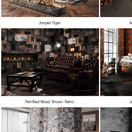
Jasper Tiger
A
Petrified Wood Brown Retro
J