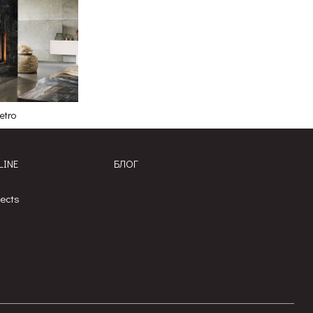
etro
LINE
БЛОГ
jects