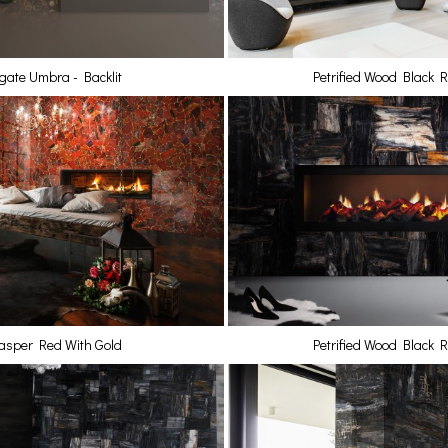
gate Umbra - Backlit
Petrified Wood Black R
asper Red With Gold
Petrified Wood Black R