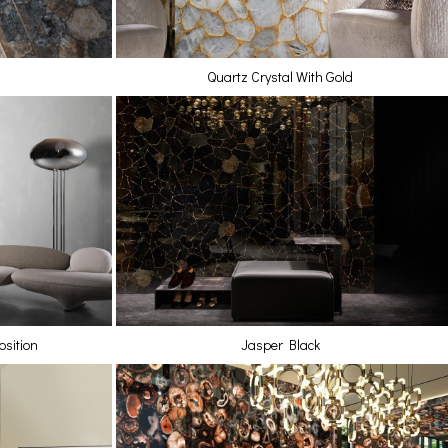
Quartz Crystal With Gold
osition
Jasper Black