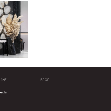
LINE
БЛОГ
jects