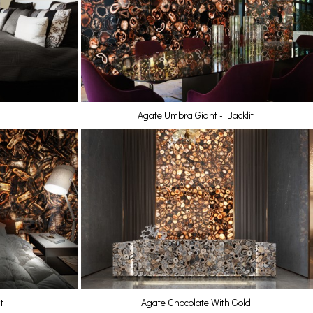
Agate Umbra Giant - Backlit
t
Agate Chocolate With Gold