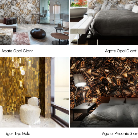
Agate Opal Giant
Agate Opal Giant
Tiger Eye Gold
Agate Phoenix Gian