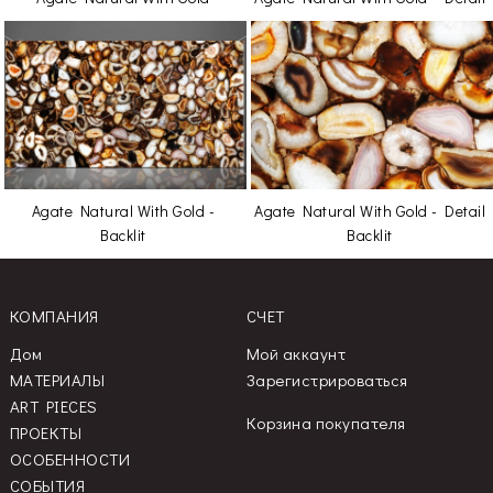
Agate Natural With Gold -
Agate Natural With Gold - Detail
Backlit
Backlit
КОМПАНИЯ
СЧЕТ
Дом
Мой аккаунт
МАТЕРИАЛЫ
Зарегистрироваться
ART PIECES
Корзина покупателя
ПРОЕКТЫ
ОСОБЕННОСТИ
СОБЫТИЯ