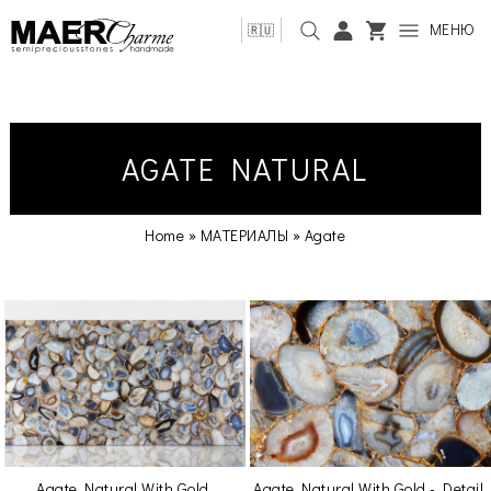
МЕНЮ
🇷🇺
AGATE NATURAL
Home
»
МАТЕРИАЛЫ
»
Agate
Agate Natural With Gold
Agate Natural With Gold - Detail